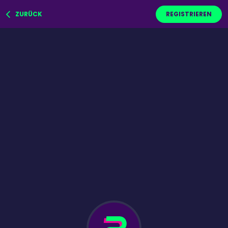
ZURÜCK
REGISTRIEREN