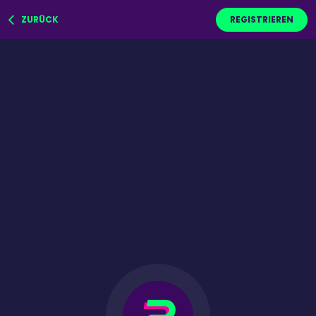
ZURÜCK
REGISTRIEREN