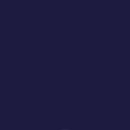
TOURNOIS