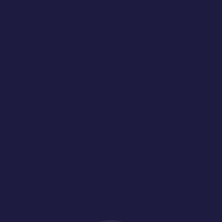
TOURNOIS