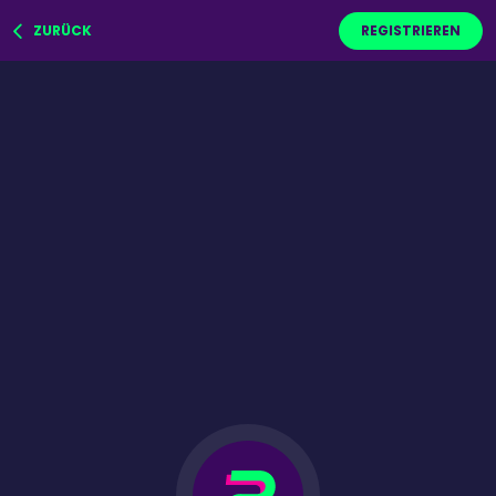
ZURÜCK
REGISTRIEREN